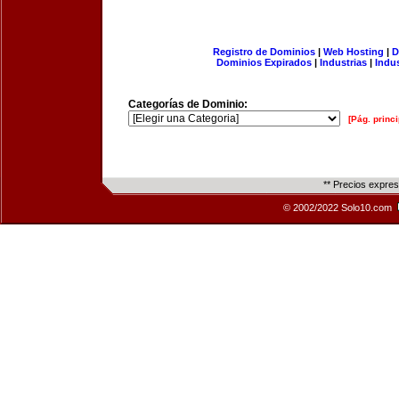
Registro de Dominios
|
Web Hosting
|
D
Dominios Expirados
|
Industrias
|
Indu
Categorías de Dominio:
[Pág. princi
** Precios expre
© 2002/2022 Solo10.com