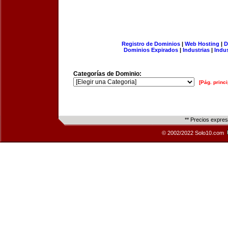
Registro de Dominios
|
Web Hosting
|
D
Dominios Expirados
|
Industrias
|
Indu
Categorías de Dominio:
[Pág. princi
** Precios expre
© 2002/2022 Solo10.com