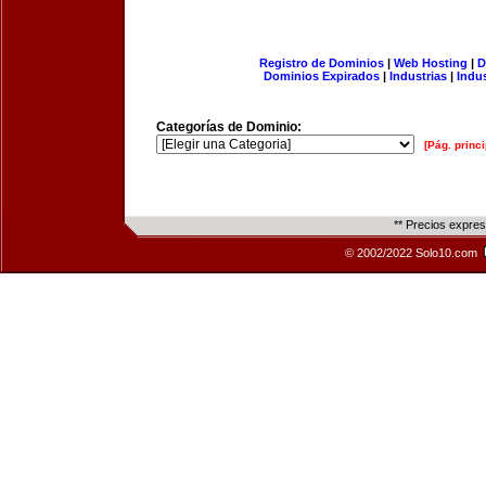
Registro de Dominios
|
Web Hosting
|
D
Dominios Expirados
|
Industrias
|
Indu
Categorías de Dominio:
[Pág. princi
** Precios expre
© 2002/2022 Solo10.com