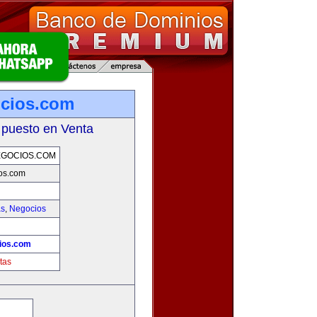
ocios.com
 puesto en Venta
EGOCIOS.COM
os.com
as
,
Negocios
ios.com
tas