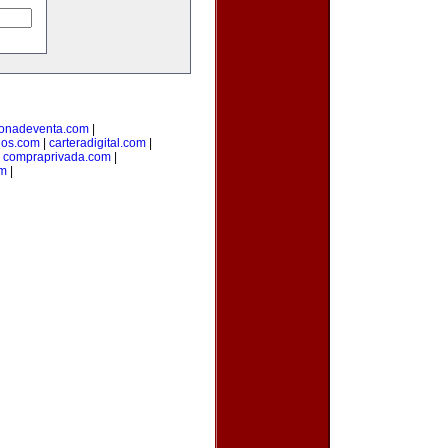
onadeventa.com
|
dos.com
|
carteradigital.com
|
|
compraprivada.com
|
om
|