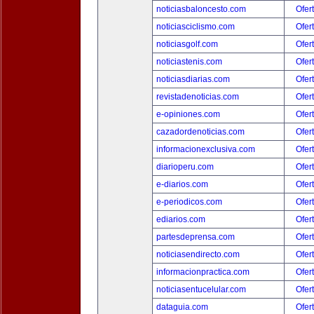
noticiasbaloncesto.com
Ofer
noticiasciclismo.com
Ofer
noticiasgolf.com
Ofer
noticiastenis.com
Ofer
noticiasdiarias.com
Ofer
revistadenoticias.com
Ofer
e-opiniones.com
Ofer
cazadordenoticias.com
Ofer
informacionexclusiva.com
Ofer
diarioperu.com
Ofer
e-diarios.com
Ofer
e-periodicos.com
Ofer
ediarios.com
Ofer
partesdeprensa.com
Ofer
noticiasendirecto.com
Ofer
informacionpractica.com
Ofer
noticiasentucelular.com
Ofer
dataguia.com
Ofer