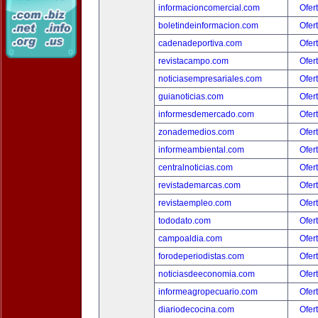
informacioncomercial.com
Ofer
boletindeinformacion.com
Ofer
cadenadeportiva.com
Ofer
revistacampo.com
Ofer
noticiasempresariales.com
Ofer
guianoticias.com
Ofer
informesdemercado.com
Ofer
zonademedios.com
Ofer
informeambiental.com
Ofer
centralnoticias.com
Ofer
revistademarcas.com
Ofer
revistaempleo.com
Ofer
tododato.com
Ofer
campoaldia.com
Ofer
forodeperiodistas.com
Ofer
noticiasdeeconomia.com
Ofer
informeagropecuario.com
Ofer
diariodecocina.com
Ofer