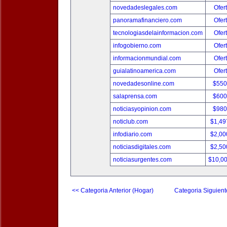
novedadeslegales.com
Ofer
panoramafinanciero.com
Ofer
tecnologiasdelainformacion.com
Ofer
infogobierno.com
Ofer
informacionmundial.com
Ofer
guialatinoamerica.com
Ofer
novedadesonline.com
$550
salaprensa.com
$600
noticiasyopinion.com
$980
noticlub.com
$1,49
infodiario.com
$2,00
noticiasdigitales.com
$2,50
noticiasurgentes.com
$10,0
<< Categoria Anterior (Hogar)
Categoria Siguient